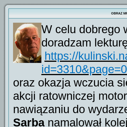
OBRAZ M
W celu dobrego 
doradzam lekturę
https://kulinski.
id=3310&page=0
oraz okazja wczucia s
akcji ratowniczej mot
nawiązaniu do wydarz
Sarba
namalował kolej