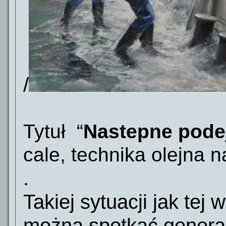
/
Tytuł
“
Nastepne pode
cale, technika olejna n
.
Takiej sytuacji jak tej
można spotkać genera