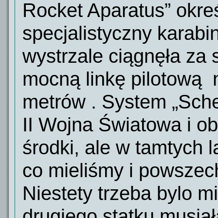
Rocket Aparatus” okreś
specjalistyczny karabin
wystrzale ciągnęła za 
mocną linkę pilotową
metrów . System „Sche
II Wojna Światowa i ob
środki, ale w tamtych 
co mieliśmy i powszec
Niestety trzeba bylo m
drugiego statku musiał