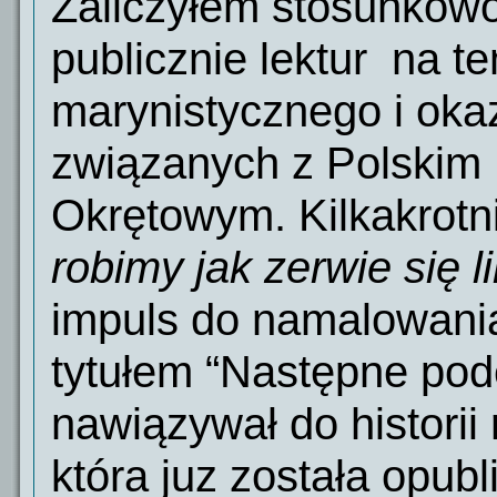
Zaliczyłem stosunkow
publicznie lektur
na t
marynistycznego i okaz
związanych z Polskim
Okrętowym. Kilkakrotni
robimy jak zerwie się 
impuls do namalowania
tytułem “Następne pode
nawiązywał do histori
która juz została opub