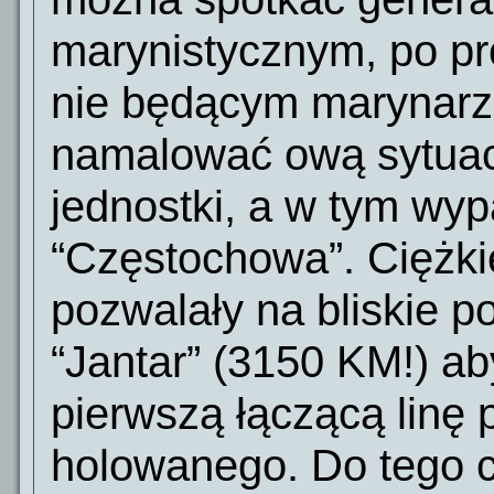
marynistycznym, po pr
nie będącym marynarz
namalować ową sytuacj
jednostki, a w tym wyp
“Częstochowa”. Ciężk
pozwalały na bliskie p
“Jantar” (3150 KM!) ab
pierwszą łączącą linę 
holowanego. Do tego 