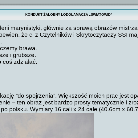
KONDUKT ŻAŁOBNY LODOŁAMACZA „SWIATOWID”
alerii marynistyki, głównie za sprawą obrazów mistrz
pewien, że ci z Czytelników i Skrytoczytaczy SSI maj
.
zczemy brawa.
ze i grubsze.
 coś zdziałać.
cję “do spojrzenia”. Większość moich prac jest opar
ie – ten obraz jest bardzo prosty tematycznie i zro
 po polsku. Wymiary 16 cali x 24 cale (40.6cm x 60.