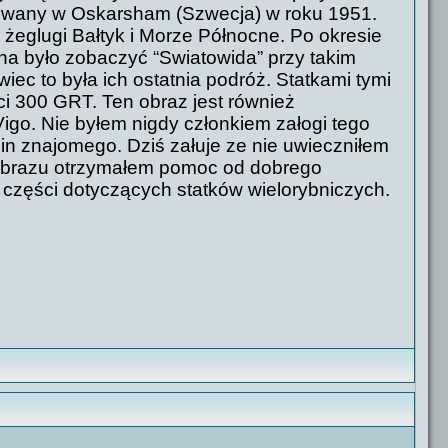
dowany w Oskarsham (Szwecja) w roku 1951.
eglugi Bałtyk i Morze Północne. Po okresie
na było zobaczyć “Swiatowida” przy takim
iec to była ich ostatnia podróż. Statkami tymi
ści 300 GRT. Ten obraz jest również
Vigo. Nie byłem nigdy członkiem załogi tego
zin znajomego. Dziś załuje ze nie uwieczniłem
 obrazu otrzymałem pomoc od dobrego
 części dotyczących statków wielorybniczych.