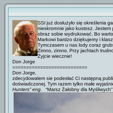
SSI już dosłużyło się określenia g
nieskromnie jako kustosz. Jestem 
obraz sobie wydrukować. Bo warto
Markowi bardzo dziękujemy i klas
Tymczasem u nas lody coraz grubs
Zimno, zimno. Przy jachtach trudno
Żyjcie wiecznie!
Don Jorge
===========================
Don Jorge,
zdecydowalem sie podesłać Ci następną publika
doświadczonej. Tym razem tylko małe wyjaśnien
Hunters” eng
.
“Marsz Żałobny dla Myśliwych”