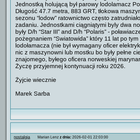
Jednostką holującą był parowy lodolamacz P
Długość 47.7 metra, 883 GRT, tłokowa maszyn
sezonu “lodow” ratownictwo często zatrudniał
zadaniu. Jednostkami ciągniątymi byly dwa norw
były D/h “Star III” and D/h “Polaris” - poławi
pożegnaniem “Swiatowida” który 11 lat po tym 
lodołamacza (nie był wymagany oficer elektryk
nic z maszynowni lub mostku bo były pełne 
znajomego, byłego oficera norweskiej marynar
Życzę przyjemnej kontynuacji roku 2026.
Żyjcie wiecznie
Marek Sarba
nostalgia
Marian Lenz
z dnia:
2026-02-01 22:03:00