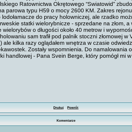
olskiego Ratownictwa Okrętowego “Swiatowid” zbu
a parowa typu H59 o mocy 2600 KM. Zakres rejonu ż
o lodołamacze do pracy holowniczej, ale rzadko moż
eskie statki wielorybnicze - sprzedane na złom, a w
acze wielorybów o długości około 40 metrow i wyporno
holowaniu sam trafił pod palnik stoczni złomowej w 
) ale kilka razy oglądałem wnętrza w czasie odwied
ciekawostek. Zostały wspomnienia. Do namalowania
ki handlowej - Pana Svein Berge, który pomógł mi w
Drukuj
Powrót
Komentarze