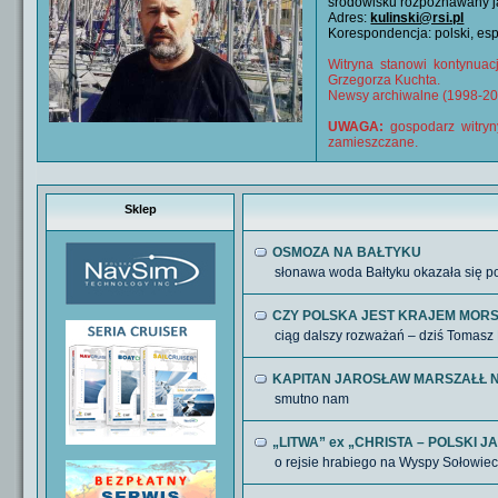
środowisku rozpoznawany ja
Adres:
kulinski@rsi.pl
Korespondencja: polski, esp
Witryna stanowi kontynuac
Grzegorza Kuchta.
Newsy archiwalne (1998-20
UWAGA:
gospodarz witryn
zamieszczane.
Sklep
OSMOZA NA BAŁTYKU
słonawa woda Bałtyku okazała się p
CZY POLSKA JEST KRAJEM MOR
ciąg dalszy rozważań – dziś Tomas
KAPITAN JAROSŁAW MARSZAŁŁ 
smutno nam
„LITWA” ex „CHRISTA – POLSKI J
o rejsie hrabiego na Wyspy Sołowiec