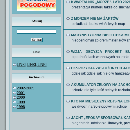
KWARTALNIK „MORZE”. LATO 2026,
prezentacja numeru także do słucha
Z MORZEM NIE MA ŻARTÓW
Szukaj
o skutkach braku właściwych map
MARYNISTYCZNA BIBLIOTEKA M
nieocenionym zbiorem materiałów ź
WIZJA – DECYZJA - PROJEKT – B
Linki
o podnośniach wannowych na trasie
LINKI, LINKI, LINKI
EKSPOZYCJA ZASŁUŻONYCH JACH
gdzie jak gdzie, jak nie o w hanzeaty
Archiwum
​AKUMULATOR ŻELOWY NA JACHC
2002-2005
szkodzi nie tyle ilość pełnych rozł
2001
2000
KTO NA MIESIĘCZNY REJS NA LO
1999
we dwóch na 30-stopowym jachcie
1998
JACHT „EPOKA” SFORSOWAŁ KAN
o agentach, advisorze, linowych, p