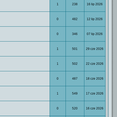
1
238
16 lip 2026
0
482
12 lip 2026
0
346
07 lip 2026
1
501
29 cze 2026
1
502
22 cze 2026
0
487
18 cze 2026
1
549
17 cze 2026
0
520
16 cze 2026