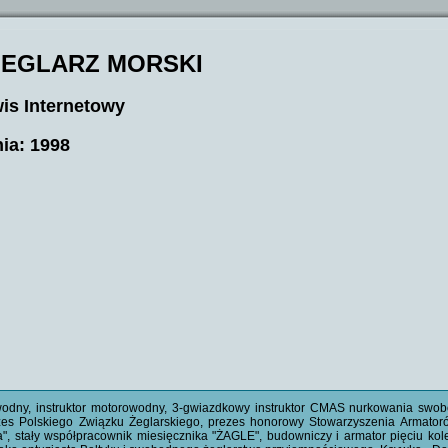
 ŻEGLARZ MORSKI
is Internetowy
ia: 1998
wodny, instruktor motorowodny, 3-gwiazdkowy instruktor CMAS nurkowania swo
es Polskiego Związku Żeglarskiego, prezes honorowy Stowarzyszenia Armatorów
a", stały współpracownik miesięcznika "ŻAGLE", budowniczy i armator pięciu k