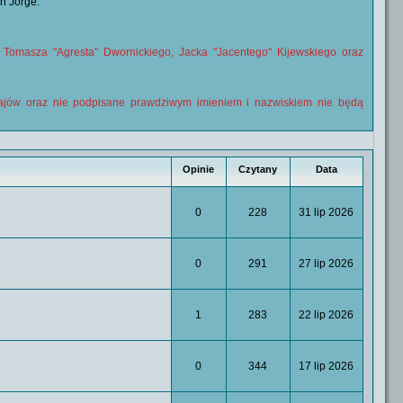
n Jorge.
, Tomasza "Agresta" Dwornickiego, Jacka "Jacentego" Kijewskiego oraz
zajów oraz nie podpisane prawdziwym imieniem i nazwiskiem nie będą
Opinie
Czytany
Data
0
228
31 lip 2026
0
291
27 lip 2026
1
283
22 lip 2026
0
344
17 lip 2026