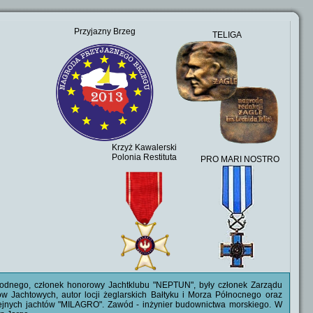
Przyjazny Brzeg
TELIGA
Krzyż Kawalerski
Polonia Restituta
PRO MARI NOSTRO
bodnego, członek honorowy Jachtklubu "NEPTUN", były członek Zarządu
 Jachtowych, autor locji żeglarskich Bałtyku i Morza Północnego oraz
olejnych jachtów "MILAGRO". Zawód - inżynier budownictwa morskiego. W