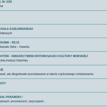
 Nr 2/26
nia
ICHAŁA KOZŁOWSKIEGO
ródłowych
UDOWA - REJS
 kanału Odra – Hawela
TÓW - SWIADECTWEM HISTORII NAUKI I KULTURY MORSKIEJ
ckiej tradycji Gdańsku
IE
adowań, ale długotrwałe pozostawanie w stanie częściowego rozładowania
FOTY
AŁ PANAMSKI !
rzepisach, procedurach, zwyczajach…