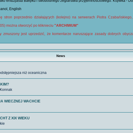
ko entuzjasta Bałtyku i swobodnego żeglarstwa przyjemnościowego. Ksywka - Do
anol, English
ję stron poprzednio działających (kolejno) na serwerach Piotra Czabańskiego
05) można otworzyć po kliknieciu
"ARCHIWUM"
y zmuszony jest uprzedzić, że komentarze naruszające zasady dobrych obyc
News
odstępniejsza niż oceaniczna
SKIM?
z Konnak
NA WIECZNEJ WACHCIE
ACHT Z XIX WIEKU
kie