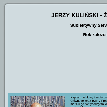
JERZY KULIŃSKI -
Subiektywny Serw
Rok założen
Kapitan jachtowy i motoro
Głównego oraz były V-Prez
morskiego "antypodręcznik