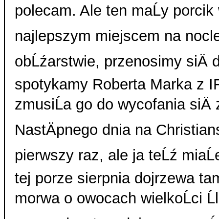
polecam. Ale ten maĹy porcik
najlepszym miejscem na nocle
obĹźarstwie, przenosimy siÄ
spotykamy Roberta Marka z IR
zmusiĹa go do wycofania siÄ
NastÄpnego dnia na Christians
pierwszy raz, ale ja teĹź miaĹ
tej porze sierpnia dojrzewa t
morwa o owocach wielkoĹci Ĺl