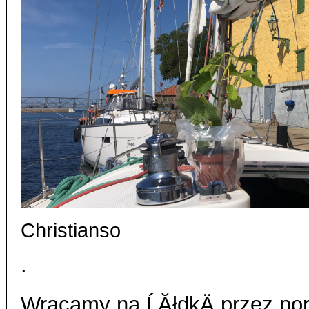
Christianso
.
Wracamy na ĹĂłdkÄ przez por