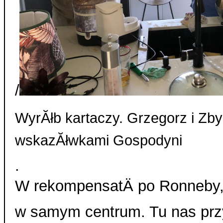
/
WyrĂłb kartaczy. Grzegorz i Zby
wskazĂłwkami Gospodyni
.
W rekompensatÄ po Ronneby
w samym centrum. Tu nas prz