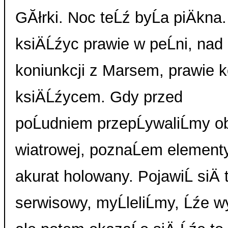
GĂłrki. Noc teĹź byĹa piÄkna
ksiÄĹźyc prawie w peĹni, n
koniunkcji z Marsem, prawie 
ksiÄĹźycem. Gdy przed
poĹudniem przepĹywaliĹmy 
wiatrowej, poznaĹem element
akurat holowany. PojawiĹ siÄ
serwisowy, myĹleliĹmy, Ĺźe 