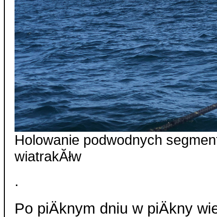
Holowanie podwodnych segmentĂ
wiatrakĂłw
.
Po piÄknym dniu w piÄkny wie