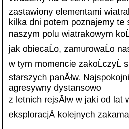
zastawiony elementami wiatra
kilka dni potem poznajemy te
naszym polu wiatrakowym koĹ
jak obiecaĹo, zamurowaĹo nas 
w tym momencie zakoĹczyĹ siÄ
starszych panĂłw. Najspokojni
agresywny dystansowo
z letnich rejsĂłw w jaki od la
eksploracjÄ kolejnych zakama