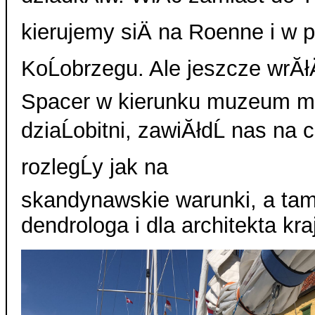
kierujemy siÄ na Roenne i w p
KoĹobrzegu. Ale jeszcze wrĂ
Spacer w kierunku muzeum mil
dziaĹobitni, zawiĂłdĹ nas na
rozlegĹy jak na
skandynawskie warunki, a tam
dendrologa i dla architekta kr