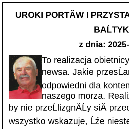
UROKI PORTĂW I PRZYST
BAĹTY
z dnia: 2025
To realizacja obietni
newsa. Jakie przesĹa
odpowiedni dla konte
naszego morza. Real
by nie przeĹlizgnÄĹy siÄ pr
wszystko wskazuje, Ĺźe nies