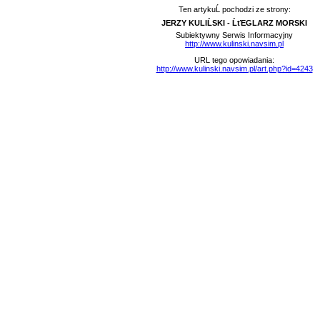
Ten artykuĹ pochodzi ze strony:
JERZY KULIĹSKI - ĹťEGLARZ MORSKI
Subiektywny Serwis Informacyjny
http://www.kulinski.navsim.pl
URL tego opowiadania:
http://www.kulinski.navsim.pl/art.php?id=4243