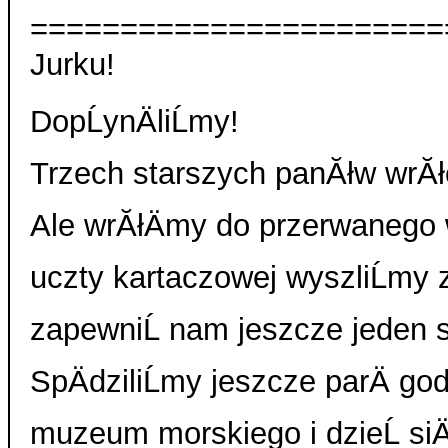
=======================
Jurku!
DopĹynÄliĹmy!
Trzech starszych panĂłw wrĂłc
Ale wrĂłÄmy do przerwanego w
uczty kartaczowej wyszliĹmy z â
zapewniĹ nam jeszcze jeden s
SpÄdziliĹmy jeszcze parÄ g
muzeum morskiego i dzieĹ siÄ