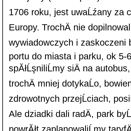
1706 roku, jest uwaĹźany za c
Europy. TrochÄ nie dopilnowal
wywiadowczych i zaskoczeni 
portu do miasta i parku, ok 5-
spĂłĹşniliĹmy siÄ na autobus,
trochÄ mniej dotykaĹo, bowi
zdrowotnych przejĹciach, posiĹ
Ale dziadki dali radÄ, park byĹ
powrĂłt zaplanowaliĹmy taryfÄ