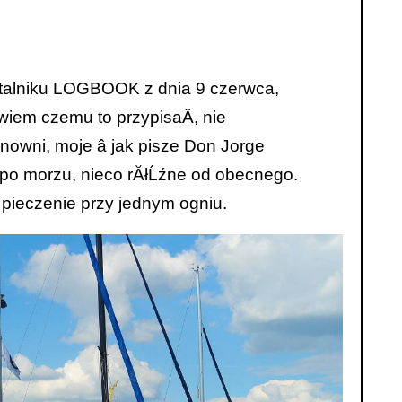
wartalniku LOGBOOK z dnia 9 czerwca,
ie wiem czemu to przypisaÄ, nie
owni, moje â jak pisze Don Jorge
nia po morzu, nieco rĂłĹźne od obecnego.
ie pieczenie przy jednym ogniu.