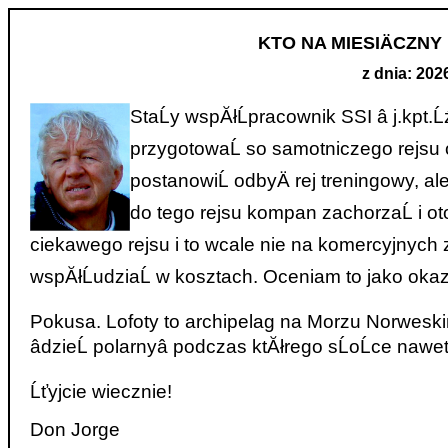
KTO NA MIESIÄCZNY
z dnia: 202
StaĹy wspĂłĹpracownik SSI â j.kpt.
przygotowaĹ so samotniczego rejsu o
postanowiĹ odbyÄ rej treningowy, a
do tego rejsu kompan zachorzaĹ i oto
ciekawego rejsu i to wcale nie na komercyjnych 
wspĂłĹudziaĹ w kosztach. Oceniam to jako okazj
Pokusa. Lofoty to archipelag na Morzu Norwesk
âdzieĹ polarnyâ podczas ktĂłrego sĹoĹce nawe
Ĺťyjcie wiecznie!
Don Jorge