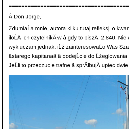
======================================
Â Don Jorge,
ZdumiaĹa mnie, autora kilku tutaj refleksji o k
iloĹÄ ich czytelnikĂłw â gdy to piszÄ, 2.840. N
wykluczam jednak, iĹź zainteresowaĹo Was Szan
âstarego kapitanaâ â podejĹcie do Ĺźeglowa
JeĹli to przeczucie trafne â sprĂłbujÄ upiec dw