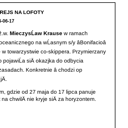
 REJS NA LOFOTY
6-06-17
Ĺź.w.
MieczysĹaw Krause
w ramach
ceanicznego na wĹasnym s/y âBonifacioâ
le w towarzystwie co-skippera. Przymierzany
 pojawiĹa siÄ okazjka do odbycia
zasadach. Konkretnie â chodzi op
Ä.
im, gdzie
od 27 maja do 17 lipca panuje
t na chwilÄ nie kryje siÄ za horyzontem.