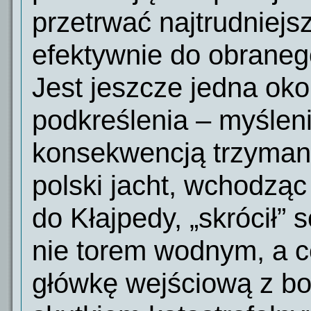
przetrwać najtrudniejs
efektywnie do obranego
Jest jeszcze jedna oko
podkreślenia – myśleni
konsekwencją trzymani
polski jacht, wchodząc
do Kłajpedy, „skrócił”
nie torem wodnym, a c
główkę wejściową z bo