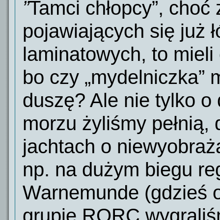
”
Tamci chłopcy”, choć 
pojawiających się już 
laminatowych, to mieli
bo czy „mydelniczka” 
duszę? Ale nie tylko o
morzu żyliśmy pełnią,
jachtach o niewyobraż
np. na dużym biegu re
Warnemunde (gdzieś ok.
grupie RORC wygraliś