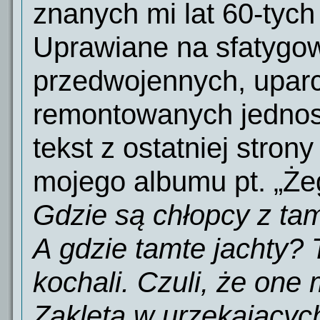
znanych mi lat 60-tyc
Uprawiane na sfatygow
przedwojennych, uparc
remontowanych jednost
tekst z ostatniej strony
mojego albumu pt. „Że
Gdzie są chłopcy z tam
A gdzie tamte jachty? 
kochali. Czuli, że one 
Zaklętą w urzekających