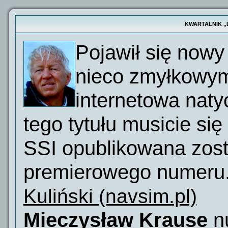
KWARTALNIK „
Pojawił się nowy
nieco zmyłkowym
internetowa nat
tego tytułu musicie si
SSI opublikowana zost
premierowego numeru. 
Kuliński (navsim.pl)
Mieczysław Krause
nu