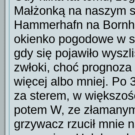
Małżonką na naszym s/
Hammerhafn na Bornh
okienko pogodowe w sz
gdy się pojawiło wyszl
zwłoki, choć prognoza 
więcej albo mniej. Po 
za sterem, w większośc
potem W, ze złamanym
grzywacz rzucił mnie 