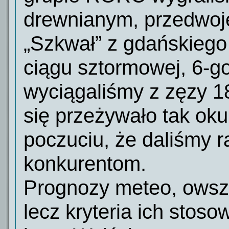
drewnianym, przedwoj
„Szkwał” z gdańskieg
ciągu sztormowej, 6-g
wyciągaliśmy z zęzy 1
się przeżywało tak ok
poczuciu, że daliśmy r
konkurentom.
Prognozy meteo, owsz
lecz kryteria ich stoso