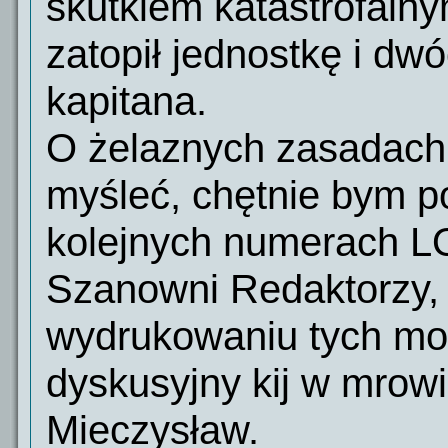
skutkiem katastrofaln
zatopił jednostkę i dw
kapitana.
O żelaznych zasadach 
myśleć, chętnie bym p
kolejnych numerach L
Szanowni Redaktorzy, 
wydrukowaniu tych mo
dyskusyjny kij w mrow
Mieczysław.