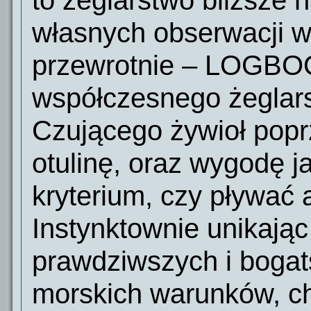
to żeglarstwo bliższe 
własnych obserwacji 
przewrotnie – LOGBOO
współczesnego żeglar
Czującego żywioł popr
otulinę, oraz wygodę j
kryterium, czy pływać 
Instynktownie unikając 
prawdziwszych i boga
morskich warunków, ch