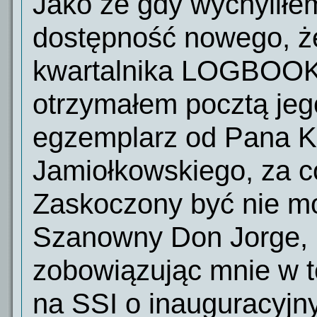
Jako że gdy wychyliłe
dostępność nowego, ż
kwartalnika LOGBOOK
otrzymałem pocztą jeg
egzemplarz od Pana K
Jamiołkowskiego, za c
Zaskoczony być nie mo
Szanowny Don Jorge,
zobowiązując mnie w 
na SSI o inauguracyj