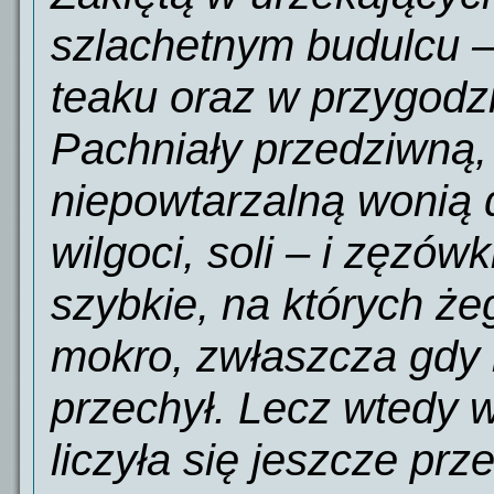
szlachetnym budulcu –
teaku oraz w przygodzi
Pachniały przedziwną,
niepowtarzalną wonią d
wilgoci, soli – i zęzówk
szybkie, na których że
mokro, zwłaszcza gdy ró
przechył. Lecz wtedy 
liczyła się jeszcze pr